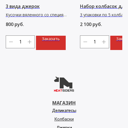
3 вида джерок
Набор колбасок для
Кусочки вяленного со специями
3 упаковки по 5 колбасо
мяса: говядина/оленина/курица
Техас, Мергез, Братвур
800
руб.
2 100
руб.
Заказать
Заказ
МАГАЗИН
Деликатесы
Колбаски
Джерки