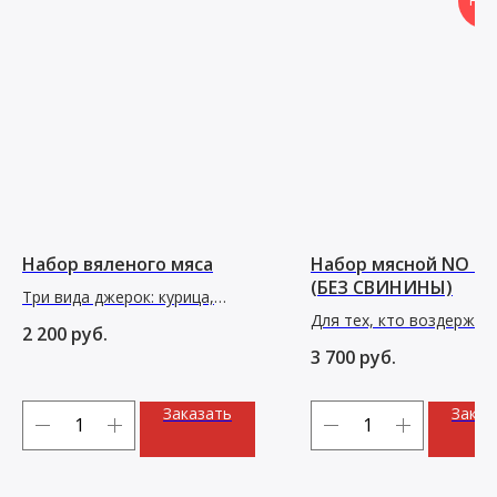
НОВ
Набор вяленого мяса
Набор мясной NO P
(БЕЗ СВИНИНЫ)
Три вида джерок: курица,
говядина, оленина и чипсы из
Для тех, кто воздержив
2 200
руб.
свинины. 340 г
от свинины
3 700
руб.
Заказать
Заказ