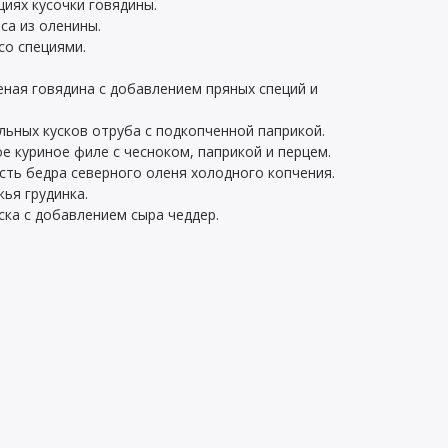
циях кусочки говядины.
са из оленины.
со специями.
еная говядина с добавлением пряных специй и
ельных кусков отруба с подкопченной паприкой.
ое куриное филе с чесноком, паприкой и перцем.
ть бедра северного оленя холодного копчения.
ья грудинка.
ска с добавлением сыра чеддер.