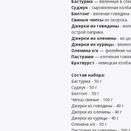
Бастурма
— вяленные в спе
Суджук
- сыровяленая колба
Билтонг
- вяленая говядина 
Свиные чипсы
из окорока.
Джерки из говядины
- вял
острой паприки.
Джерки из оленины
- из ц
Джерки из курицы
- вялен
Оленина х/к
— филейная час
Пастрами
— копчёная говяж
Братвурст
- немецкая колба
Состав набора:
Бастурма - 50 г
Суджук - 50 г
Билтонг - 50 г
Чипсы свиные - 100 г
Джерки из говядины - 40 г
Джерки из оленины - 40 г
Джерки из курицы - 40 г
Оленина х/к - 50 г
Пастрами из говядины - 200 г