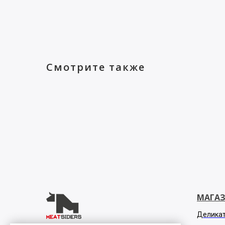
Смотрите также
МАГА
Делика