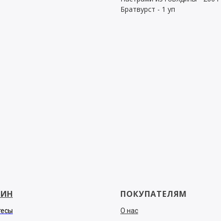
Братвурст - 1 уп
ЗИН
ПОКУПАТЕЛЯМ
тесы
О нас