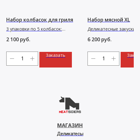
Набор колбасок для гриля
Набор мясной XL
3 упаковки по 5 колбасок:
Деликатесные закуски,
Техас, Мергез, Братвурст
колбаски, пастрами и к
2 100
руб.
6 200
руб.
ручной работы
Заказать
Заказ
МАГАЗИН
Деликатесы