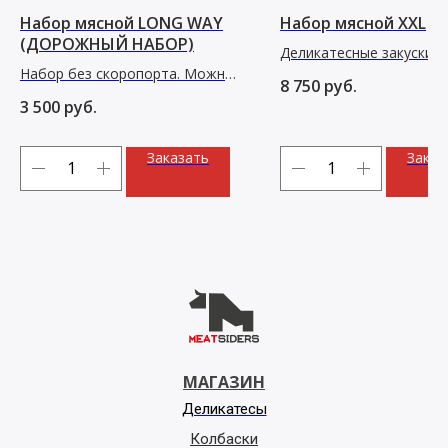
Набор мясной LONG WAY
Набор мясной XXL
(ДОРОЖНЫЙ НАБОР)
Деликатесные закуски,
Набор без скоропорта. Можно
колбаски, пастрами и к
8 750
руб.
отправлять по межгороду
ручной работы
3 500
руб.
Заказать
Заказ
МАГАЗИН
Деликатесы
Колбаски