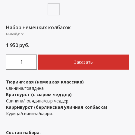
Набор немецких колбасок
Митсайдерс
1 950
руб.
Заказать
Тюрингская
(немецкая классика)
Свинина/говядина.
Братвурст (с сыром чеддер)
Свинина/говядина/сыр чеддер.
Карривурст (берлинская уличная колбаска)
Курица/свинина/карри.
Состав набора: