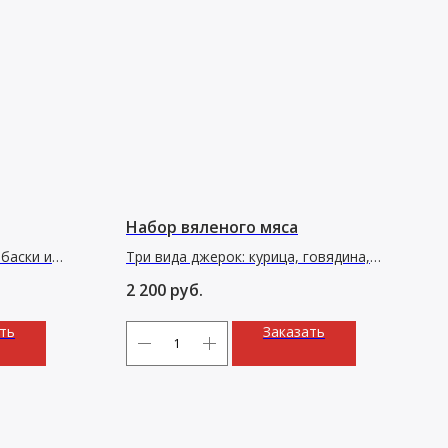
Набор вяленого мяса
лбаски и
Три вида джерок: курица, говядина,
оленина и чипсы из свинины. 340 г
2 200
руб.
ть
Заказать