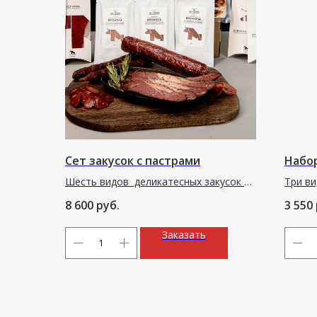
Сет закусок с пастрами
Набо
Шесть видов деликатесных закусок и
Три ви
пастрами
оленин
8 600
руб.
3 550
Заказать