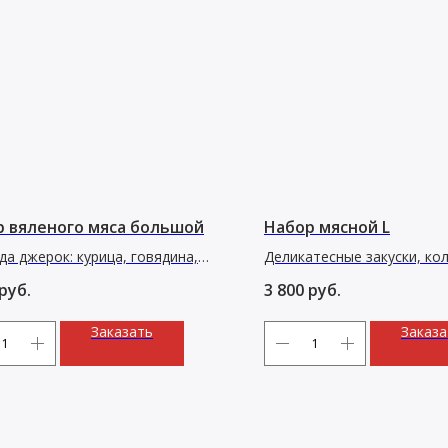
р вяленого мяса большой
Набор мясной L
да джерок: курица, говядина,
Деликатесные закуски, ко
а и чипсы из свинины. 560 г
пастрами
руб.
3 800
руб.
Заказать
Заказа