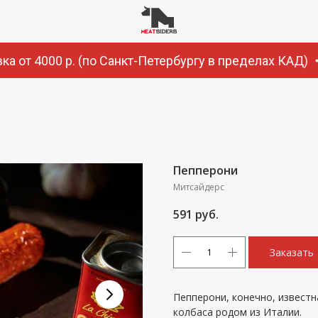
 от 4000 р. (по Санкт-Петербургу в пределах КАД)
Пепперони
Митсайдерс
591
руб.
Заказать
Пепперони, конечно, известн
колбаса родом из Италии.