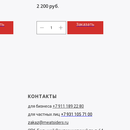
оленина и чипсы из свинины. 340 г
2 200
руб.
ть
Заказать
КОНТАКТЫ
для бизнеса
+7 911 189 22 80
для частных лиц
+7 931 105 71 00
zakaz@meatsiders.ru