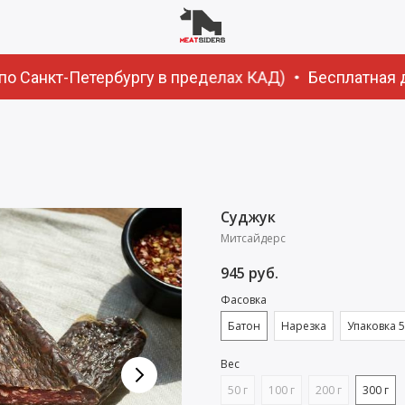
по Санкт-Петербургу в пределах КАД)
Бесплатная до
Суджук
Митсайдерс
945
руб.
Фасовка
Батон
Нарезка
Упаковка 5
Вес
50 г
100 г
200 г
300 г