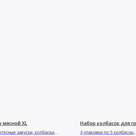
 мясной XL
Набор колбасок для г
тесные закуски, колбаски,
3 упаковки по 5 колбасок: