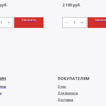
ми и колбаса ручной работы
Техас, Мергез, Братвурст
руб.
2 100
руб.
Заказать
Заказа
ЗИН
ПОКУПАТЕЛЯМ
тесы
О нас
и
Для бизнеса
Доставка