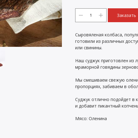
Заказать
Сыровяленая колбаса, популя
готовили из различных досту
или свинины.
Наш суджук приготовлен из 
мраморной говядины зерново
Мы смешиваем свежую оленин
пропорциях, забиваем в обол
Суджук отлично подойдет в к
и добавит пикантный копчены
Мясо: Оленина