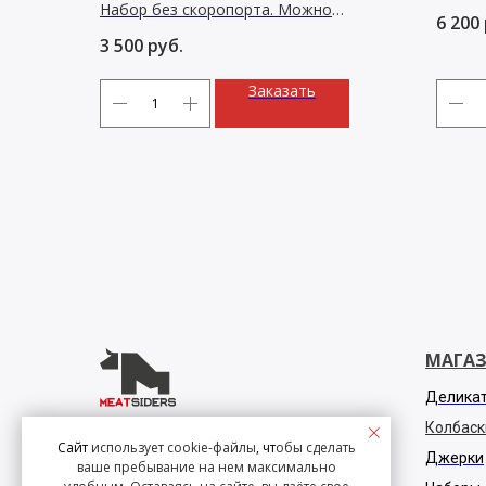
Набор без скоропорта. Можно
пастра
6 200
отправлять по межгороду
3 500
руб.
Заказать
МАГА
Делика
Колбаск
Политика конфиденциальности
Сайт
использует cookie-файлы
, чт
обы сделать
Джерки
ваше пребывание на нем максимально
Согласие на ОПД