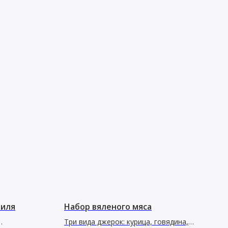
риля
Набор вяленого мяса
Три вида джерок: курица, говядина,